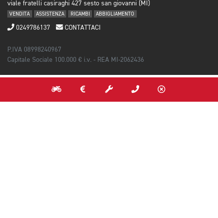
viale fratelli casiraghi 427 sesto san giovanni (MI)
VENDITA
ASSISTENZA
RICAMBI
ABBIGLIAMENTO
0249786137
CONTATTACI
P.IVA 08998240967
Capitale Sociale 100.000 € i.v. - REA MI-2062436
RESTA IN CONTATTO
NEWSLETTER
Iscriviti alla newsletter per scoprire in anteprima gli eventi, le novità e
le promozioni su nuovo, usato e service.
INVIA
Acconsento al trattamento dei dati*
(Leggi l'informativa)
SOCIAL NETWORK