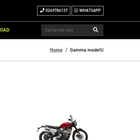
0249786137
WHATSAPP
ROAD
Home
Gamma modelli